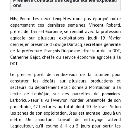
Premiers constats des dégâts sur les exploitati
ons
Nils, Pedro. Les deux tempêtes n’ont pas épargné notre
département ces dernières semaines. Vincent Roberti,
préfet de Tarn-et-Garonne, se rendait avec la profession
agricole sur plusieurs exploitations jeudi 19 février
dernier, en présence d’Edwige Darracq, secrétaire générale
de la préfecture, François Duquesne, directeur de la DDT,
Catherine Gajot, cheffe du service économie agricole à la
DDT.
Le premier point de rendez-vous de la tournée pour
constater les dégâts sur plusieurs productions et
secteurs du département était donné à Montauban, à la
limite de Loubéjac, sur des parcelles de pommiers.
L’arboricul-teur a vu l’Aveyron inonder l’ensemble de son
parcellaire, 42 hectares au total, dont 10 de kiwis. Selon
les zones de son exploitation, l’eau est montée jusqu’à un
mètre. Un important travail de nettoyage attend
l’agriculteur, qu’il estime à 4 ou 5 jours pour sortir les