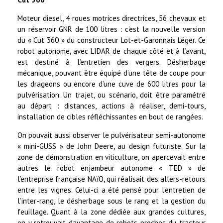
Moteur diesel, 4 roues motrices directrices, 56 chevaux et
un réservoir GNR de 100 litres : c’est la nouvelle version
du « Cut 360 » du constructeur Lot-et-Garonnais Léger. Ce
robot autonome, avec LIDAR de chaque côté et à l’avant,
est destiné à l’entretien des vergers. Désherbage
mécanique, pouvant être équipé d’une tête de coupe pour
les drageons ou encore d’une cuve de 600 litres pour la
pulvérisation. Un trajet, ou scénario, doit être paramétré
au départ : distances, actions à réaliser, demi-tours,
installation de cibles réfléchissantes en bout de rangées.
On pouvait aussi observer le pulvérisateur semi-autonome
« mini-GUSS » de John Deere, au design futuriste. Sur la
zone de démonstration en viticulture, on apercevait entre
autres le robot enjambeur autonome « TED » de
l’entreprise française NAïO, qui réalisait des allers-retours
entre les vignes. Celui-ci a été pensé pour l’entretien de
l’inter-rang, le désherbage sous le rang et la gestion du
feuillage. Quant à la zone dédiée aux grandes cultures,
on y retrouvait davantage de robots proches du tracteur