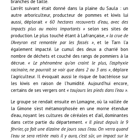
branches de taille.
L’arrêt suivant était donné dans la plaine du Saula : un
autre arboriculteur, producteur de pommes et kiwis lui
aussi, déplorait
« 60 hectares recouverts d’eau, avec des
impacts plus ou moins importants »
selon ses sites de
production. Le plus touché étant à Lafrançaise,
« la crue de
l’Aveyron est remontée par les fossés »
, et le Tarn l’a
également impacté. Le cumul des deux a charrié bon
nombre de déchets et couché des rangs de pommiers à la
décrue.
« Le phénomène qu’on craint le plus, l’asphyxie
racinaire, ne pourrait se voir que dans 2 ou 3 ans »
, déplore
l’agriculteur. Il évoquait aussi le risque de bactériose sur
les kiwis en raison de l’humidité. Aujourd’hui encore,
certains de ses vergers ont
« toujours les pieds dans l’eau »
.
Le groupe se rendait ensuite en Lomagne, où la vallée de
la Gimone s’est métamorphosée en une morne étendue
d’eau, noyant les cultures de céréales et d’ail, dominantes
dans cette partie du département.
« Il pleut depuis le 9
février, ça fait une dizaine de jours sous l’eau. On verra quand
l’eau se sera retirée mais il y aura, c’est sûr, un impact sur le